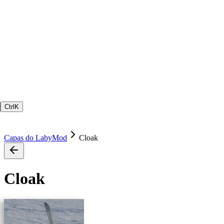
Ctrl
K
Capas do LabyMod
Cloak
Cloak