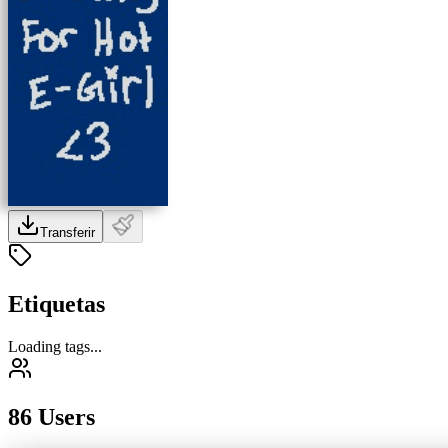
Transferir
Etiquetas
Loading tags...
86 Users