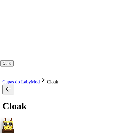
Ctrl
K
Capas do LabyMod
Cloak
Cloak