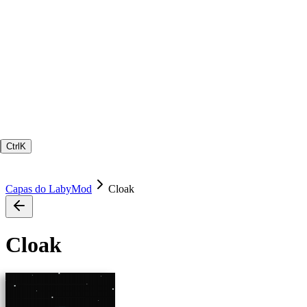
Ctrl
K
Capas do LabyMod
Cloak
Cloak