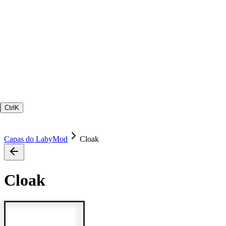
Ctrl
K
Capas do LabyMod
Cloak
Cloak