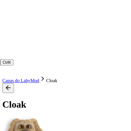
Ctrl
K
Capas do LabyMod
Cloak
Cloak