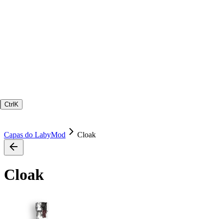
Ctrl
K
Capas do LabyMod
Cloak
Cloak