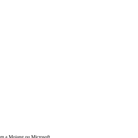
om a Mojang ou Microsoft.