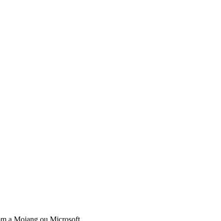
om a Mojang ou Microsoft.