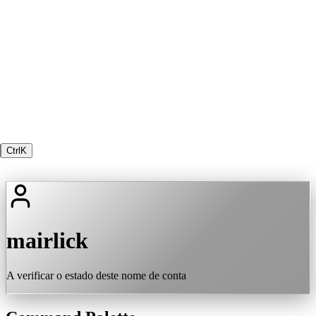
Ctrl
K
mairlick
A verificar o estado deste nome de conta