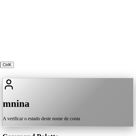
Ctrl
K
mnina
A verificar o estado deste nome de conta