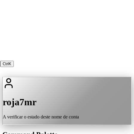
Ctrl
K
roja7mr
A verificar o estado deste nome de conta