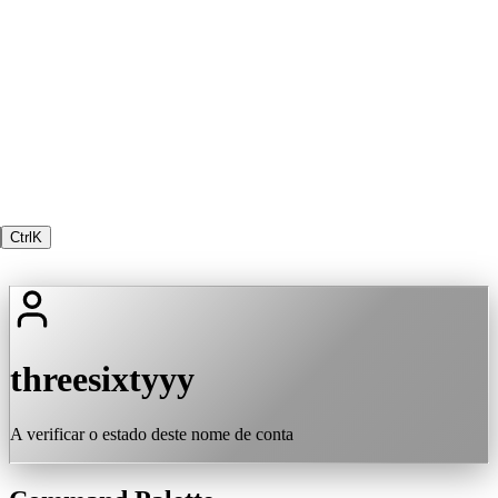
Ctrl
K
threesixtyyy
A verificar o estado deste nome de conta