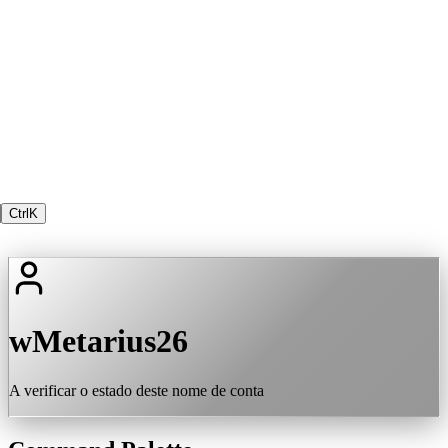
Ctrl
K
wMetarius26
A verificar o estado deste nome de conta