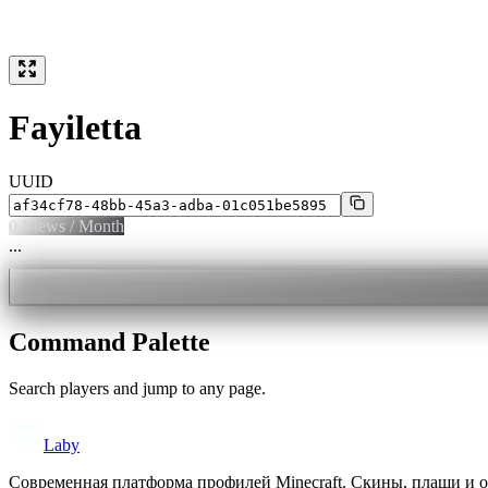
Fayiletta
UUID
0
Views / Month
...
Command Palette
Search players and jump to any page.
Laby
Современная платформа профилей Minecraft. Скины, плащи и 