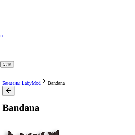
ин
Ctrl
K
Банданы LabyMod
Bandana
Bandana