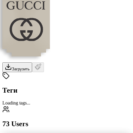
Загрузить
Теги
Loading tags...
73 Users