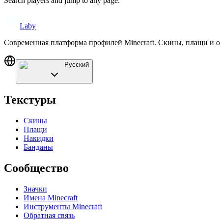
Search players and jump to any page.
Laby
Современная платформа профилей Minecraft. Скины, плащи и 
Русский
Текстуры
Скины
Плащи
Накидки
Банданы
Сообщество
Значки
Имена Minecraft
Инструменты Minecraft
Обратная связь