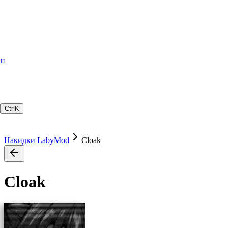
ин
Ctrl
K
Накидки LabyMod
Cloak
Cloak