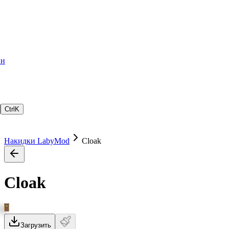
ин
Ctrl
K
Накидки LabyMod
Cloak
Cloak
Загрузить