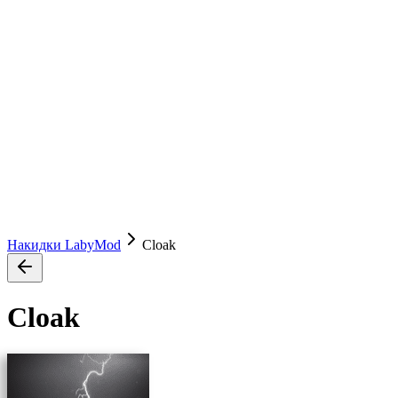
Накидки LabyMod
Cloak
Cloak