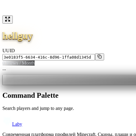
hellguy
UUID
0
Views / Month
...
Command Palette
Search players and jump to any page.
Laby
Современная платформа профилей Minecraft. Скины, плащи и 