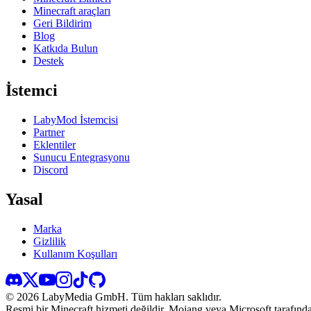
Minecraft araçları
Geri Bildirim
Blog
Katkıda Bulun
Destek
İstemci
LabyMod İstemcisi
Partner
Eklentiler
Sunucu Entegrasyonu
Discord
Yasal
Marka
Gizlilik
Kullanım Koşulları
©
2026
LabyMedia GmbH.
Tüm hakları saklıdır.
Resmi bir Minecraft hizmeti değildir. Mojang veya Microsoft tarafında