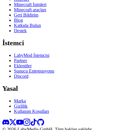
Minecraft İsimleri
Minecraft araçları
Geri Bildirim
Blog
Katkıda Bulun
Destek
İstemci
LabyMod İstemcisi
Partner
Eklentiler
Sunucu Entegrasyonu
Discord
Yasal
Marka
Gizlilik
Kullanım Koşulları
©
2026
LabyMedia GmbH.
Tüm hakları saklıdır.