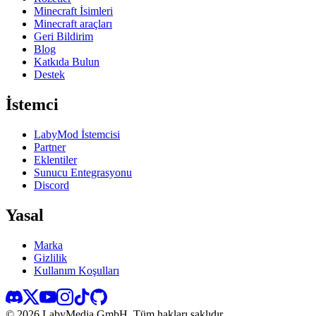
Minecraft İsimleri
Minecraft araçları
Geri Bildirim
Blog
Katkıda Bulun
Destek
İstemci
LabyMod İstemcisi
Partner
Eklentiler
Sunucu Entegrasyonu
Discord
Yasal
Marka
Gizlilik
Kullanım Koşulları
©
2026
LabyMedia GmbH.
Tüm hakları saklıdır.