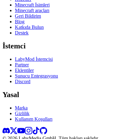
Minecraft İsimleri
Minecraft araçları
Geri Bildirim
Blog
Katkıda Bulun
Destek
İstemci
LabyMod İstemcisi
Partner
Eklentiler
Sunucu Entegrasyonu
Discord
Yasal
Marka
Gizlilik
Kullanım Koşulları
©
2026
LabyMedia GmbH.
Tüm hakları saklıdır.