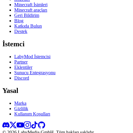
Minecraft İsimleri
Minecraft araçları
Geri Bildirim
Blog
Katkıda Bulun
Destek
İstemci
LabyMod İstemcisi
Partner
Eklentiler
Sunucu Entegrasyonu
Discord
Yasal
Marka
Gizlilik
Kullanım Koşulları
©
2026
LabyMedia GmbH.
Tüm hakları saklıdır.