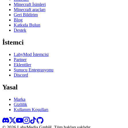
Minecraft İsimleri
Minecraft araçları
Geri Bildirim
Blog
Katkıda Bulun
Destek
İstemci
LabyMod İstemcisi
Partner
Eklentiler
Sunucu Entegrasyonu
Discord
Yasal
Marka
Gizlilik
Kullanım Koşulları
©
2026
LabyMedia GmbH.
Tüm hakları saklıdır.