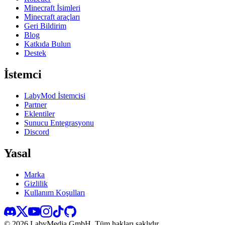
Minecraft İsimleri
Minecraft araçları
Geri Bildirim
Blog
Katkıda Bulun
Destek
İstemci
LabyMod İstemcisi
Partner
Eklentiler
Sunucu Entegrasyonu
Discord
Yasal
Marka
Gizlilik
Kullanım Koşulları
©
2026
LabyMedia GmbH.
Tüm hakları saklıdır.