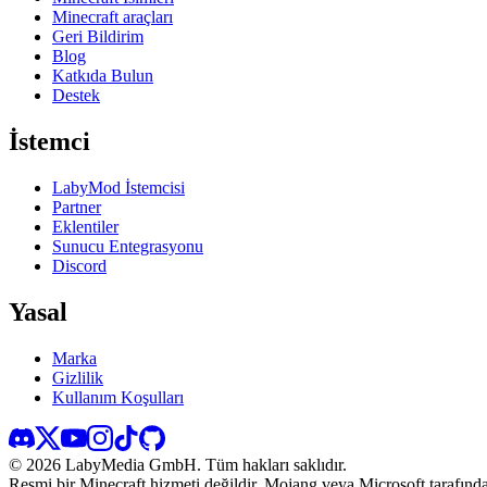
Minecraft araçları
Geri Bildirim
Blog
Katkıda Bulun
Destek
İstemci
LabyMod İstemcisi
Partner
Eklentiler
Sunucu Entegrasyonu
Discord
Yasal
Marka
Gizlilik
Kullanım Koşulları
©
2026
LabyMedia GmbH.
Tüm hakları saklıdır.
Resmi bir Minecraft hizmeti değildir. Mojang veya Microsoft tarafında