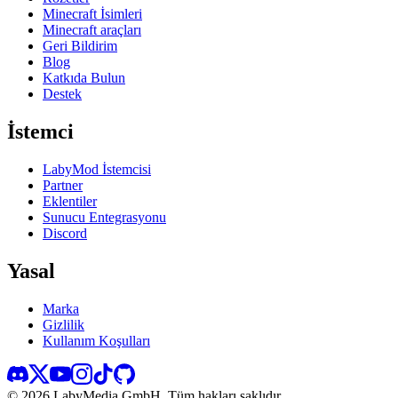
Minecraft İsimleri
Minecraft araçları
Geri Bildirim
Blog
Katkıda Bulun
Destek
İstemci
LabyMod İstemcisi
Partner
Eklentiler
Sunucu Entegrasyonu
Discord
Yasal
Marka
Gizlilik
Kullanım Koşulları
©
2026
LabyMedia GmbH.
Tüm hakları saklıdır.