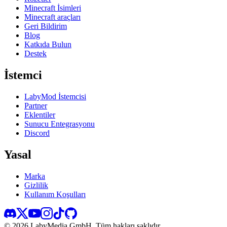
Minecraft İsimleri
Minecraft araçları
Geri Bildirim
Blog
Katkıda Bulun
Destek
İstemci
LabyMod İstemcisi
Partner
Eklentiler
Sunucu Entegrasyonu
Discord
Yasal
Marka
Gizlilik
Kullanım Koşulları
©
2026
LabyMedia GmbH.
Tüm hakları saklıdır.