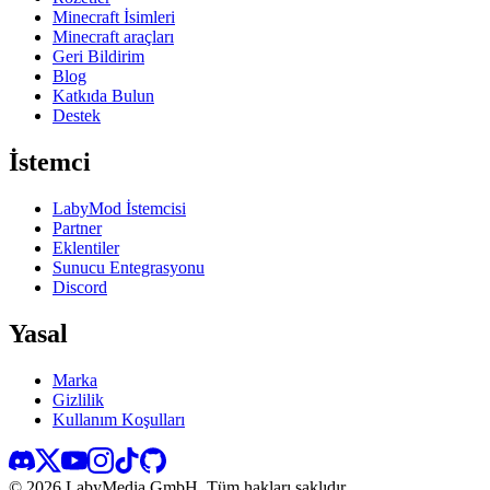
Minecraft İsimleri
Minecraft araçları
Geri Bildirim
Blog
Katkıda Bulun
Destek
İstemci
LabyMod İstemcisi
Partner
Eklentiler
Sunucu Entegrasyonu
Discord
Yasal
Marka
Gizlilik
Kullanım Koşulları
©
2026
LabyMedia GmbH.
Tüm hakları saklıdır.