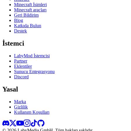
Minecraft İsimleri
Minecraft araçları
Geri Bildirim
Blog
Katkıda Bulun
Destek
İstemci
LabyMod İstemcisi
Partner
Eklentiler
Sunucu Entegrasyonu
Discord
Yasal
Marka
Gizlilik
Kullanım Koşulları
©
2026
LabyMedia GmbH.
Tüm hakları saklıdır.