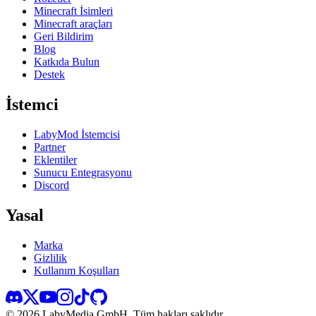
Minecraft İsimleri
Minecraft araçları
Geri Bildirim
Blog
Katkıda Bulun
Destek
İstemci
LabyMod İstemcisi
Partner
Eklentiler
Sunucu Entegrasyonu
Discord
Yasal
Marka
Gizlilik
Kullanım Koşulları
©
2026
LabyMedia GmbH.
Tüm hakları saklıdır.