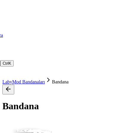
za
Ctrl
K
LabyMod Bandanaları
Bandana
Bandana