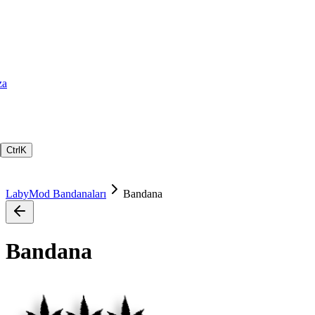
za
Ctrl
K
LabyMod Bandanaları
Bandana
Bandana