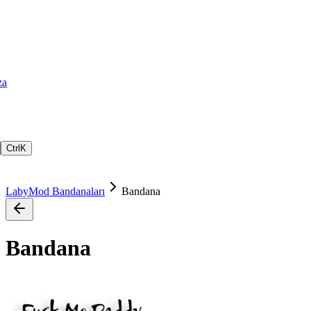
za
Ctrl
K
LabyMod Bandanaları
Bandana
Bandana