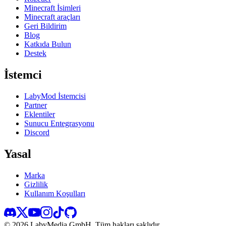
Minecraft İsimleri
Minecraft araçları
Geri Bildirim
Blog
Katkıda Bulun
Destek
İstemci
LabyMod İstemcisi
Partner
Eklentiler
Sunucu Entegrasyonu
Discord
Yasal
Marka
Gizlilik
Kullanım Koşulları
©
2026
LabyMedia GmbH.
Tüm hakları saklıdır.