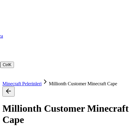
za
Ctrl
K
Minecraft Pelerinleri
Millionth Customer Minecraft Cape
Millionth Customer Minecraft
Cape