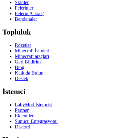
Skinler
Pelerinler
Pelerin (Cloak)
Bandanalar
Topluluk
Rozetler
Minecraft İsimleri
Minecraft araçları
Geri Bildirim
Blog
Katkıda Bulun
Destek
İstemci
LabyMod İstemcisi
Partner
Eklentiler
Sunucu Entegrasyonu
Discord