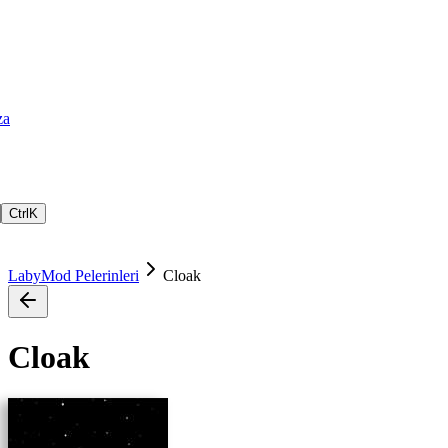
za
Ctrl
K
LabyMod Pelerinleri
Cloak
Cloak