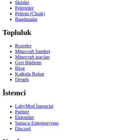
Skinler
Pelerinler
Pelerin (Cloak)
Bandanalar
Topluluk
Rozetler
Minecraft İsimleri
Minecraft araçları
Geri Bildirim
Blog
Katkıda Bulun
Destek
İstemci
LabyMod İstemcisi
Partner
Eklentiler
Sunucu Entegrasyonu
Discord