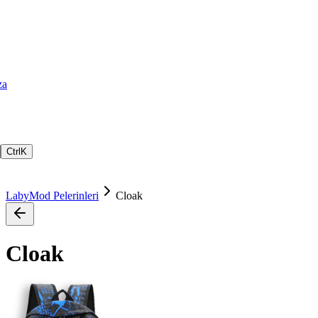
za
Ctrl
K
LabyMod Pelerinleri
Cloak
Cloak