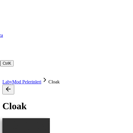
za
Ctrl
K
LabyMod Pelerinleri
Cloak
Cloak