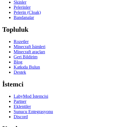
Skinler
Pelerinler
Pelerin (Cloak)
Bandanalar
Topluluk
Rozetler
Minecraft İsimleri
Minecraft araçları
Geri Bildirim
Blog
Katkıda Bulun
Destek
İstemci
LabyMod İstemcisi
Partner
Eklentiler
Sunucu Entegrasyonu
Discord