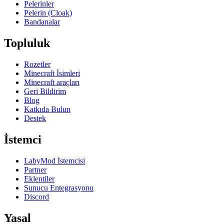
Pelerinler
Pelerin (Cloak)
Bandanalar
Topluluk
Rozetler
Minecraft İsimleri
Minecraft araçları
Geri Bildirim
Blog
Katkıda Bulun
Destek
İstemci
LabyMod İstemcisi
Partner
Eklentiler
Sunucu Entegrasyonu
Discord
Yasal