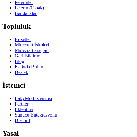
Pelerinler
Pelerin (Cloak)
Bandanalar
Topluluk
Rozetler
Minecraft İsimleri
Minecraft araçları
Geri Bildirim
Blog
Katkıda Bulun
Destek
İstemci
LabyMod İstemcisi
Partner
Eklentiler
Sunucu Entegrasyonu
Discord
Yasal