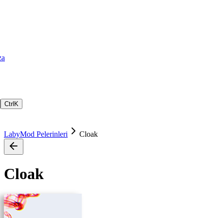
za
Ctrl
K
LabyMod Pelerinleri
Cloak
Cloak