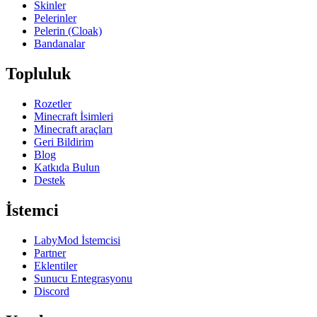
Skinler
Pelerinler
Pelerin (Cloak)
Bandanalar
Topluluk
Rozetler
Minecraft İsimleri
Minecraft araçları
Geri Bildirim
Blog
Katkıda Bulun
Destek
İstemci
LabyMod İstemcisi
Partner
Eklentiler
Sunucu Entegrasyonu
Discord