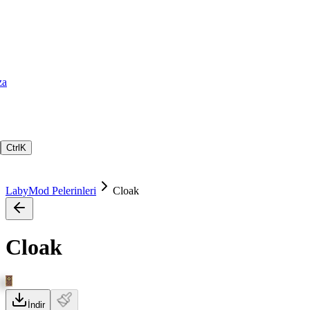
za
Ctrl
K
LabyMod Pelerinleri
Cloak
Cloak
İndir