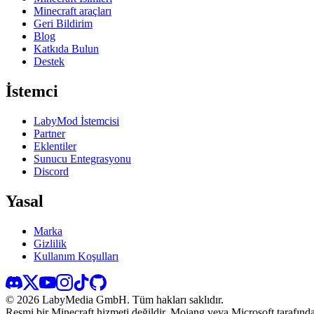
Minecraft araçları
Geri Bildirim
Blog
Katkıda Bulun
Destek
İstemci
LabyMod İstemcisi
Partner
Eklentiler
Sunucu Entegrasyonu
Discord
Yasal
Marka
Gizlilik
Kullanım Koşulları
©
2026
LabyMedia GmbH.
Tüm hakları saklıdır.
Resmi bir Minecraft hizmeti değildir. Mojang veya Microsoft tarafında