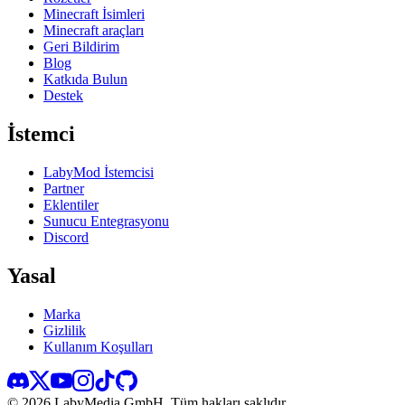
Minecraft İsimleri
Minecraft araçları
Geri Bildirim
Blog
Katkıda Bulun
Destek
İstemci
LabyMod İstemcisi
Partner
Eklentiler
Sunucu Entegrasyonu
Discord
Yasal
Marka
Gizlilik
Kullanım Koşulları
©
2026
LabyMedia GmbH.
Tüm hakları saklıdır.