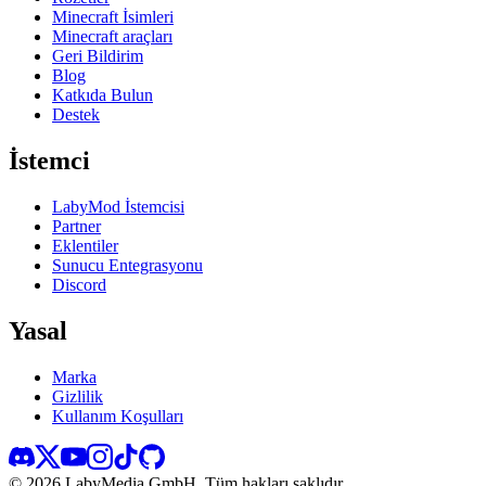
Minecraft İsimleri
Minecraft araçları
Geri Bildirim
Blog
Katkıda Bulun
Destek
İstemci
LabyMod İstemcisi
Partner
Eklentiler
Sunucu Entegrasyonu
Discord
Yasal
Marka
Gizlilik
Kullanım Koşulları
©
2026
LabyMedia GmbH.
Tüm hakları saklıdır.